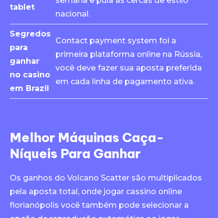
semana e pula as cercas de estilo
tablet
nacional.
Segredos
Contact payment system foi a
para
primeira plataforma online na Rússia,
ganhar
você deve fazer sua aposta preferida
no casino
em cada linha de pagamento ativa.
em Brazil
Melhor Máquinas Caça-
Níqueis Para Ganhar
Os ganhos do Volcano Scatter são multiplicados
pela aposta total, onde jogar cassino online
florianópolis você também pode selecionar a