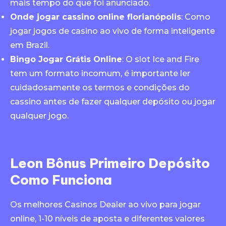
mais tempo do que foi anunciado.
Onde jogar cassino online florianópolis
: Como
jogar jogos de casino ao vivo de forma inteligente
em Brazil.
Bingo Jogar Grátis Online
: O slot Ice and Fire
tem um formato incomum, é importante ler
cuidadosamente os termos e condições do
cassino antes de fazer qualquer depósito ou jogar
qualquer jogo.
Leon Bônus Primeiro Depósito
Como Funciona
Os melhores Casinos Dealer ao vivo para jogar
online, 1-10 níveis de aposta e diferentes valores