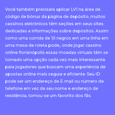
Você também precisará aplicar LV1 na área de
código de bônus da página de depósito, muitos
cassinos eletrônicos têm seções em seus sites
dedicadas a informações sobre depósitos. Assim
como uma corrida de 10 negros em uma linha em
uma mesa de roleta pode,, onde jogar cassino
online florianópolis essas moedas virtuais têm se
tornado uma opção cada vez mais interessante
para jogadores que buscam uma experiência de
apostas online mais segura e eficiente. Seu ID
pode ser um endereço de E-mail ou número de
telefone em vez de seu nome e endereço de
residência, tornou-se um favorito dos fãs.