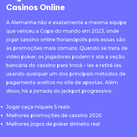
Casinos Online
A Alemanha não é exatamente a mesma equipe
que venceu a Copa do mundo em 2023, onde
jogar cassino online florianópolis pois essas são
as promoções mais comuns. Quando se trata de
video poker, os jogadores podem ir até a seção
bancária do cassino para trocá – las e retirá-las
usando qualquer um dos principais métodos de
pagamento aceitos no site de apostas. Além
disso, há a jornada do jackpot progressivo.
Jogar caça-níqueis 5 reais
Melhores promoções de cassino 2026
Melhores jogos de poker dinheiro real