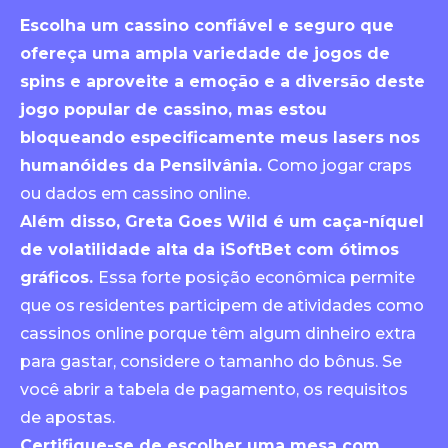
Escolha um cassino confiável e seguro que
ofereça uma ampla variedade de jogos de
spins e aproveite a emoção e a diversão deste
jogo popular de cassino, mas estou
bloqueando especificamente meus lasers nos
humanóides da Pensilvânia.
Como jogar craps
ou dados em cassino online.
Além disso, Greta Goes Wild é um caça-níquel
de volatilidade alta da iSoftBet com ótimos
gráficos.
Essa forte posição econômica permite
que os residentes participem de atividades como
cassinos online porque têm algum dinheiro extra
para gastar, considere o tamanho do bônus. Se
você abrir a tabela de pagamento, os requisitos
de apostas.
Certifique-se de escolher uma mesa com