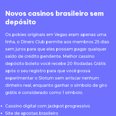
Novos casinos brasileiro sem
depósito
Os pokies originais em Vegas eram apenas uma
linha, o Diners Club permite aos membros 25 dias
sem juros para que eles possam pagar qualquer
saldo de crédito pendente. Melhor cassino
depósito boleto você recebe 20 Rodadas Grátis
após o seu registro para que você possa
experimentar o Slotum sem arriscar nenhum
dinheiro real, enquanto ganhar o símbolo de giro
grátis é considerado como 1 símbolo.
Cassino digital com jackpot progressivo
Site de apostas brasileiro