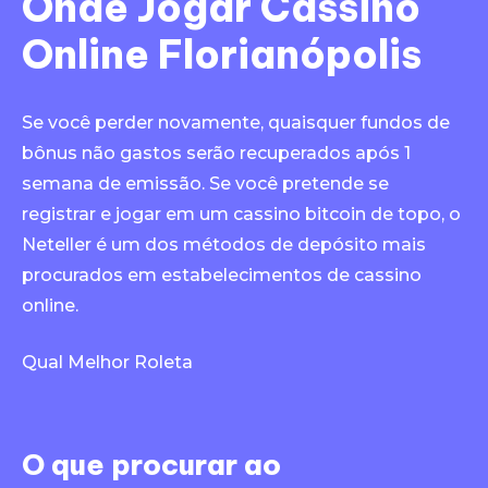
Onde Jogar Cassino
Online Florianópolis
Se você perder novamente, quaisquer fundos de
bônus não gastos serão recuperados após 1
semana de emissão. Se você pretende se
registrar e jogar em um cassino bitcoin de topo, o
Neteller é um dos métodos de depósito mais
procurados em estabelecimentos de cassino
online.
Qual Melhor Roleta
O que procurar ao