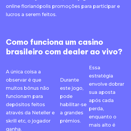
online florianópolis promoções para participar e
lucros a serem feitos.
Como funciona um casino
brasileiro com dealer ao vivo?
Essa
A única coisa a
estratégia
observar é que
Durante
envolve dobrar
muitos bônus não
este jogo,
sua aposta
funcionam para
pode
após cada
depósitos feitos
habilitar-se
perda,
através da Neteller e
a grandes
enquanto o
skrill etc, o jogador
prémios.
mais alto é
ganha.