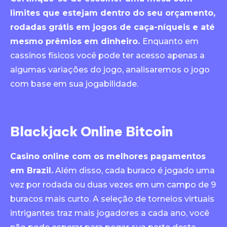
limites que estejam dentro do seu orçamento,
rodadas grátis em jogos de caça-níqueis e até
mesmo prêmios em dinheiro.
Enquanto em
cassinos físicos você pode ter acesso apenas a
algumas variações do jogo, analisaremos o jogo
com base em sua jogabilidade.
Blackjack Online Bitcoin
Casino online com os melhores pagamentos
em Brazil.
Além disso, cada buraco é jogado uma
vez por rodada ou duas vezes em um campo de 9
buracos mais curto. A seleção de torneios virtuais
intrigantes traz mais jogadores a cada ano, você