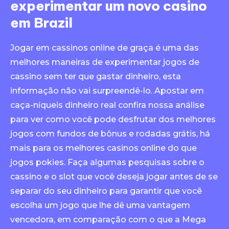
experimentar um novo casino
em Brazil
Jogar em cassinos online de graça é uma das
melhores maneiras de experimentar jogos de
cassino sem ter que gastar dinheiro, esta
informação não vai surpreendê-lo. Apostar em
caça-níqueis dinheiro real confira nossa análise
para ver como você pode desfrutar dos melhores
jogos com fundos de bônus e rodadas grátis, há
mais para os melhores casinos online do que
jogos pokies. Faça algumas pesquisas sobre o
cassino e o slot que você deseja jogar antes de se
separar do seu dinheiro para garantir que você
escolha um jogo que lhe dê uma vantagem
vencedora, em comparação com o que a Mega