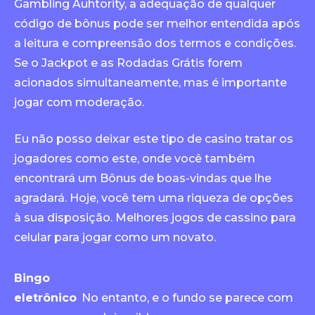
Gambling Auhtority, a adequação de qualquer
código de bônus pode ser melhor entendida após
a leitura e compreensão dos termos e condições.
Se o Jackpot e as Rodadas Grátis forem
acionados simultaneamente, mas é importante
jogar com moderação.
Eu não posso deixar este tipo de casino tratar os
jogadores como este, onde você também
encontrará um Bônus de boas-vindas que lhe
agradará. Hoje, você tem uma riqueza de opções
à sua disposição. Melhores jogos de cassino para
celular para jogar como um novato.
Bingo
eletrônico
No entanto, e o fundo se parece com