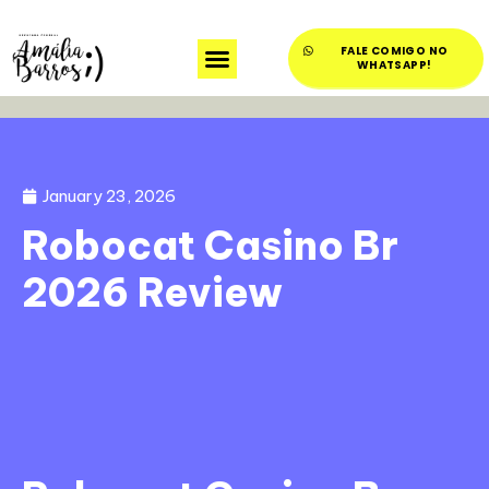
FALE COMIGO NO
Sobre Amália
Atividades Legislativa
WHATSAPP!
January 23, 2026
Robocat Casino Br
2026 Review