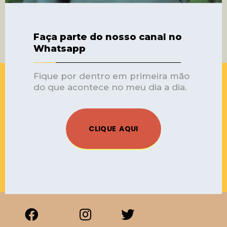
Faça parte do nosso canal no
Whatsapp
Fique conectado com as
Fique por dentro em primeira mão
do que acontece no meu dia a dia.
redes sociais.
CLIQUE AQUI