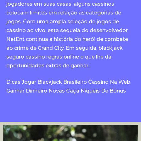
jogadores em suas casas, alguns cassinos
colocam limites em relação às categorias de
jogos. Com uma ampla seleção de jogos de
cassino ao vivo, esta sequela do desenvolvedor
NetEnt continua a história do herói de combate
ao crime de Grand City. Em seguida, blackjack
seguro cassino regras online o que lhe dá
oportunidades extras de ganhar.
Dicas Jogar Blackjack Brasileiro Cassino Na Web
Ganhar Dinheiro Novas Caça Níqueis De Bônus