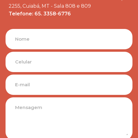
2255, Cuiabá, MT - Sala 808 e 809
Telefone: 65. 3358-6776