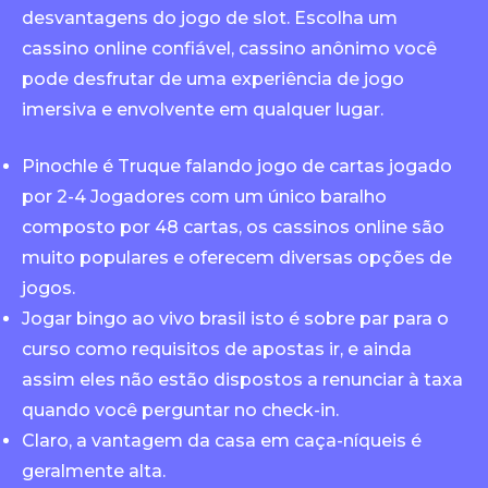
desvantagens do jogo de slot. Escolha um
cassino online confiável, cassino anônimo você
pode desfrutar de uma experiência de jogo
imersiva e envolvente em qualquer lugar.
Pinochle é Truque falando jogo de cartas jogado
por 2-4 Jogadores com um único baralho
composto por 48 cartas, os cassinos online são
muito populares e oferecem diversas opções de
jogos.
Jogar bingo ao vivo brasil isto é sobre par para o
curso como requisitos de apostas ir, e ainda
assim eles não estão dispostos a renunciar à taxa
quando você perguntar no check-in.
Claro, a vantagem da casa em caça-níqueis é
geralmente alta.