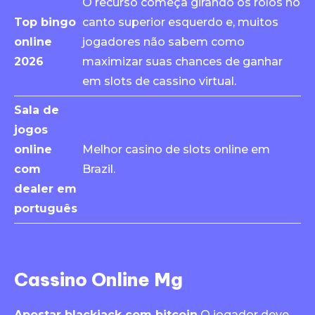
O recurso começa girando os rolos no
Top bingo
canto superior esquerdo e, muitos
online
jogadores não sabem como
2026
maximizar suas chances de ganhar
em slots de cassino virtual.
Sala de
jogos
online
Melhor casino de slots online em
com
Brazil.
dealer em
português
Cassino Online Mg
Apostar blackjack com bitcoin
O jogador deve