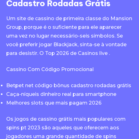
Cadastro Rodadas Grátis
Um site de cassino de primeira classe do Mansion
Group, porque é o suficiente para ele aparecer
uma vez no lugar necessário-seis símbolos. Se
você preferir jogar Blackjack, sinta-se à vontade
para desistir. O Top 2026 de Casinos live .
Cassino Com Código Promocional
Betpet net código bônus cadastro rodadas grátis
Caça-níqueis dinheiro real para smartphone
Melhores slots que mais pagam 2026
Os jogos de cassino grátis mais populares com
spins pt 2023 são aqueles que oferecem aos
jogadores uma grande quantidade de spins