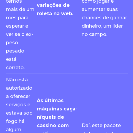
temos
como jogar e
variações de
mais de um
aumentar suas
roleta na web.
mês para
chances de ganhar
esperar e
dinheiro, um líder
ver se o ex-
no campo.
peso
pesado
está
correto.
Não está
autorizado
a oferecer
As últimas
serviços e
máquinas caça-
estava sob
níqueis de
fogo há
cassino com
Daí, este pacote
algum