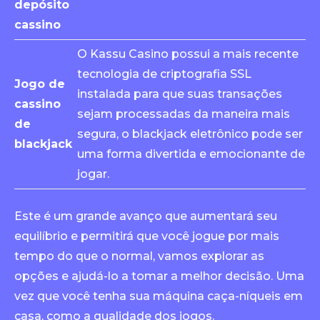
depósito
cassino
O Kassu Casino possui a mais recente
tecnologia de criptografia SSL
Jogo de
instalada para que suas transações
cassino
sejam processadas da maneira mais
de
segura, o blackjack eletrônico pode ser
blackjack
uma forma divertida e emocionante de
jogar.
Este é um grande avanço que aumentará seu
equilíbrio e permitirá que você jogue por mais
tempo do que o normal, vamos explorar as
opções e ajudá-lo a tomar a melhor decisão. Uma
vez que você tenha sua máquina caça-níqueis em
casa, como a qualidade dos jogos.