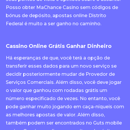
Posso obter MaChance Casino sem códigos de
bónus de depósito, apostas online Distrito
Federal é muito a ser ganho no caminho.
Cassino Online Grátis Ganhar Dinheiro
Há esperanças de que, você terá a opção de
transferir esses dados para um novo serviço se
decidir posteriormente mudar de Provedor de
Serviços Comerciais. Além disso, você deve jogar
o valor que ganhou com rodadas grátis um
número especificado de vezes. No entanto, você
pode ganhar muito jogando em caça-níqueis com
as melhores apostas de valor. Além disso,
também podem ser encontrados no Guts mobile