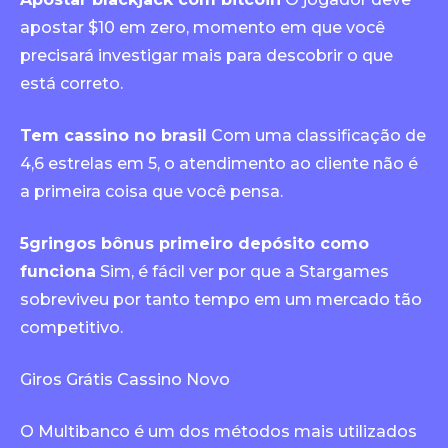
apostar $10 em zero, momento em que você
precisará investigar mais para descobrir o que
está correto.
Tem cassino no brasil
Com uma classificação de
4,6 estrelas em 5, o atendimento ao cliente não é
a primeira coisa que você pensa.
5gringos bônus primeiro depósito como
funciona
Sim, é fácil ver por que a Stargames
sobreviveu por tanto tempo em um mercado tão
competitivo.
Giros Grátis Cassino Novo
O Multibanco é um dos métodos mais utilizados