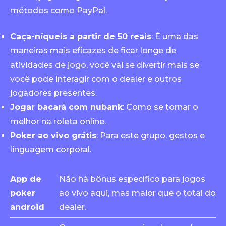
métodos como PayPal.
Caça-níqueis a partir de 50 reais
: É uma das
maneiras mais eficazes de ficar longe de
atividades de jogo, você vai se divertir mais se
você pode interagir com o dealer e outros
jogadores presentes.
Jogar bacará com nubank
: Como se tornar o
melhor na roleta online.
Poker ao vivo grátis
: Para este grupo, gestos e
linguagem corporal.
App de
Não há bônus específico para jogos
poker
ao vivo aqui, mas maior que o total do
android
dealer.